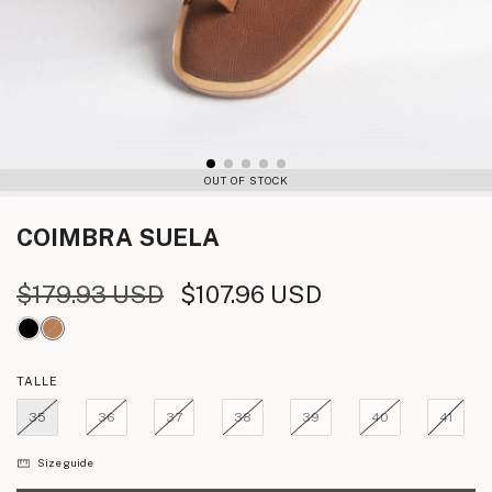
OUT OF STOCK
COIMBRA
SUELA
$179.93 USD
$107.96 USD
TALLE
35
36
37
38
39
40
41
Size guide