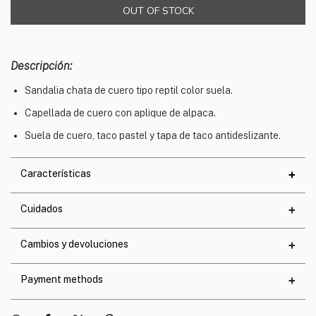
Descripción:
Sandalia chata de cuero tipo reptil color suela.
Capellada de cuero con aplique de alpaca.
Suela de cuero, taco pastel y tapa de taco antideslizante.
Características
Materiales
Cuidados
Cuero
Altura de taco
1,6 cm.
Cambios y devoluciones
Altura de base
0,8 cm.
Payment methods
Calce
Exacto