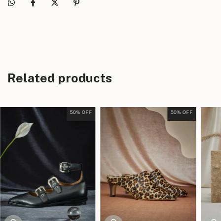
Related products
50
% OFF
50
% OFF