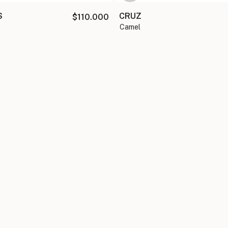
S
CRUZ
$110.000
camel