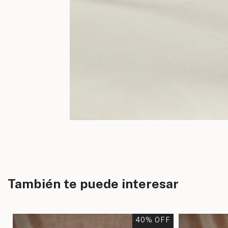
También te puede interesar
F
40
% OFF