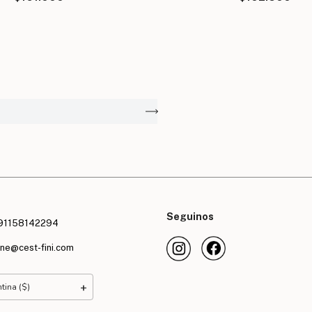
Seguinos
91158142294
ine@cest-fini.com