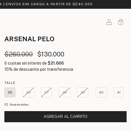
A | ENVÍOS SIN CARGO A PARTIR DE $240.000
0
ARSENAL
PELO
$260.000
$130.000
6
cuotas sin interés de
$21.666
TALLE
35
36
37
38
39
40
41
Guía de talles