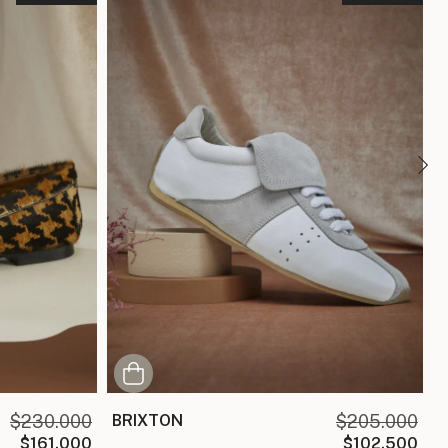
$230.000
BRIXTON
$205.000
$161.000
$102.500