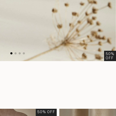
50
%
OFF
50
% OFF