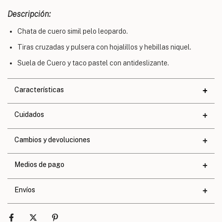
Descripción:
Chata de cuero simil pelo leopardo.
Tiras cruzadas y pulsera con hojalillos y hebillas niquel.
Suela de Cuero y taco pastel con antideslizante.
Características
Materiales
Cuidados
Cuero
Altura de taco
1,4 cm.
Cambios y devoluciones
Altura de base
0,2 cm.
Medios de pago
Calce
Exacto
Envíos