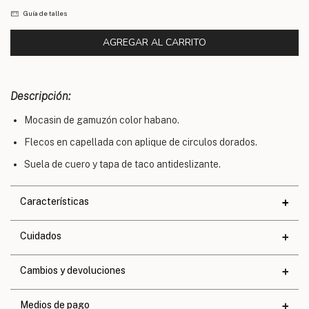
Guía de talles
Descripción:
Mocasin de gamuzón color habano.
Flecos en capellada con aplique de circulos dorados.
Suela de cuero y tapa de taco antideslizante.
Características
Materiales
Cuidados
Cuero
Altura de taco
1,6 cm.
Cambios y devoluciones
Altura de base
0,2 cm.
Medios de pago