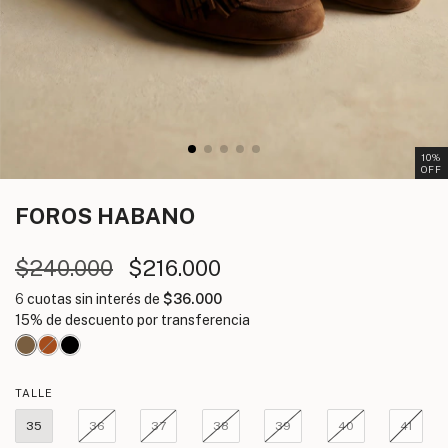
10
%
OFF
FOROS
HABANO
$240.000
$216.000
6
cuotas sin interés de
$36.000
TALLE
35
36
37
38
39
40
41