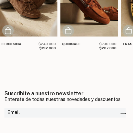
FERNESINA
$240.000
QUIRINALE
$230.000
TRAS
$192.000
$207.000
Suscribite a nuestro newsletter