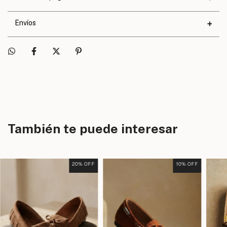
Calce
Exacto
Envíos
También te puede interesar
20
% OFF
10
% OFF