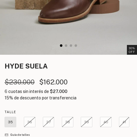
30
%
OFF
HYDE
SUELA
$230.000
$162.000
6
cuotas sin interés de
$27.000
TALLE
35
36
37
38
39
40
41
Guía de talles