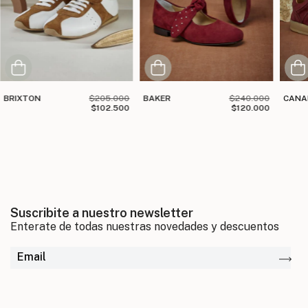
BRIXTON
$205.000
BAKER
$240.000
CANA
$102.500
$120.000
Suscribite a nuestro newsletter