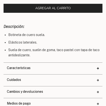
Descripción:
Botineta de cuero suela.
Elásticos laterales.
Suela de cuero, suelin de goma, taco pastel con tapa de taco
antideslizante.
Características
Materiales
Cuidados
Cuero
Altura de taco
2,7 cm.
Cambios y devoluciones
Altura de base
1,2 cm.
Medios de pago