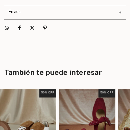
Calce
Exacto
Envíos
También te puede interesar
50
% OFF
50
% OFF