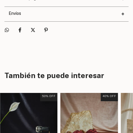
Calce
Exacto
Envíos
También te puede interesar
50
% OFF
40
% OFF