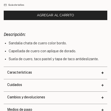
Guía de talles
Descripción:
Sandalia chata de cuero color bordo.
Capellada de cuero con aplique de dorado.
Suela de cuero, taco pastel y tapa de taco antideslizante.
Características
Materiales
Cuidados
Cuero
Altura de taco
1,6 cm.
Cambios y devoluciones
Altura de base
0,8 cm.
Medios de pago