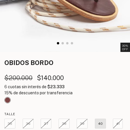
30
%
OFF
OBIDOS
BORDO
$200.000
$140.000
6
cuotas sin interés de
$23.333
TALLE
35
36
37
38
39
40
41