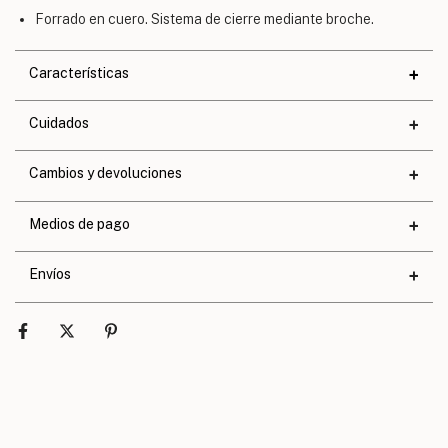
Forrado en cuero. Sistema de cierre mediante broche.
Características
Materiales
Cuidados
Cuero
Ancho
17 cm.
Cambios y devoluciones
Largo
7 cm.
Medios de pago
Talle único
Envíos