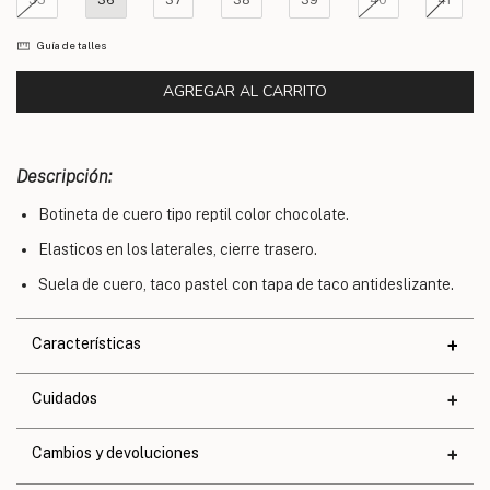
35
36
37
38
39
40
41
Guía de talles
Descripción:
Botineta de cuero tipo reptil color chocolate.
Elasticos en los laterales, cierre trasero.
Suela de cuero, taco pastel con tapa de taco antideslizante.
Características
Materiales
Cuidados
Cuero
Altura de taco
3,3 cm.
Cambios y devoluciones
Altura de base