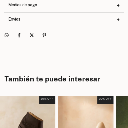
0,8 cm.
Medios de pago
Calce
Exacto
Envíos
También te puede interesar
30
% OFF
30
% OFF