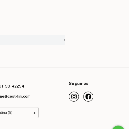
T
Seguinos
91158142294
ine@cest-fini.com