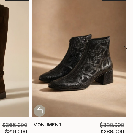
$365.000
MONUMENT
$320.000
$219.000
$288.000