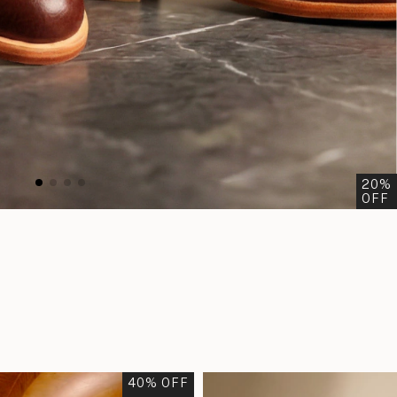
20
%
OFF
40
% OFF