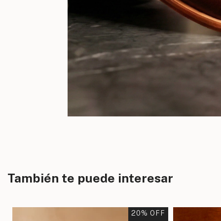
También te puede interesar
F
20
% OFF