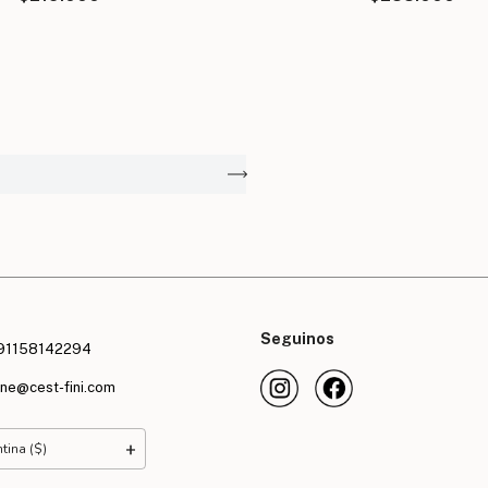
E
Seguinos
91158142294
ine@cest-fini.com