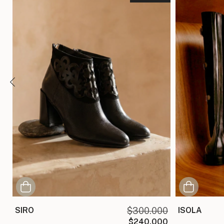
0
SIRO
$300.000
ISOLA
00
$240.000