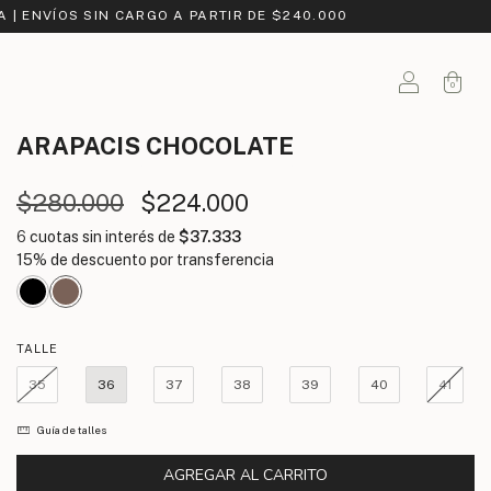
A | ENVÍOS SIN CARGO A PARTIR DE $240.000
0
ARAPACIS
CHOCOLATE
$280.000
$224.000
6
cuotas sin interés de
$37.333
TALLE
35
36
37
38
39
40
41
Guía de talles