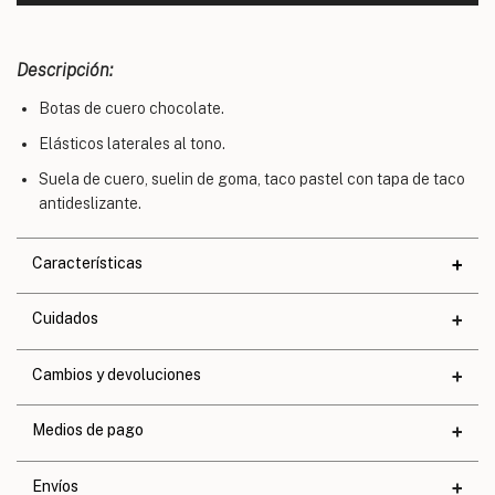
Descripción:
Botas de cuero chocolate.
Elásticos laterales al tono.
Suela de cuero, suelin de goma, taco pastel con tapa de taco
antideslizante.
Características
Materiales
Cuidados
Cuero
Altura de taco
4,3 cm.
Cambios y devoluciones
Altura de base
0,8 cm.
Medios de pago
Calce
Exacto
Envíos