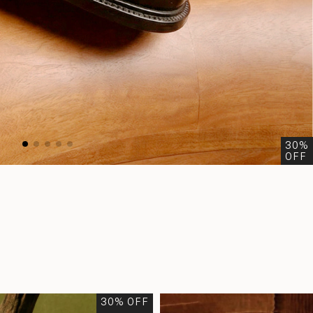
30
%
OFF
30
% OFF