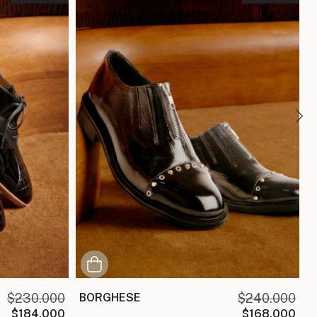
$230.000
BORGHESE
$240.000
$184.000
$168.000