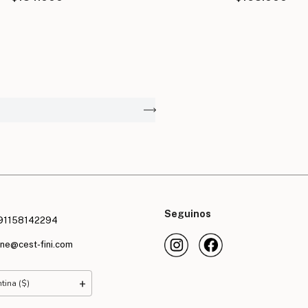
F
Seguinos
91158142294
ine@cest-fini.com