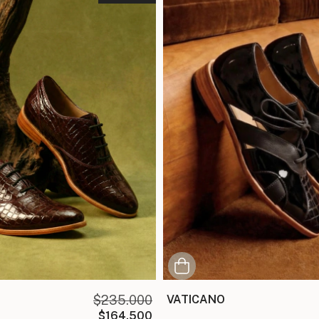
$235.000
VATICANO
$164.500