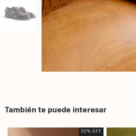
También te puede interesar
F
30
% OFF