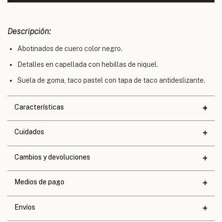
Descripción:
Abotinados de cuero color negro.
Detalles en capellada con hebillas de niquel.
Suela de goma, taco pastel con tapa de taco antideslizante.
Características
Materiales
Cuidados
Cuero
Altura de taco
3 cm.
Cambios y devoluciones
Altura de base
1 cm.
Medios de pago
Calce
Exacto
Envíos