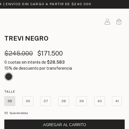
A | ENVÍOS SIN CARGO A PARTIR DE $240.000
0
TREVI
NEGRO
$245.000
$171.500
6
cuotas sin interés de
$28.583
TALLE
35
36
37
38
39
40
41
Guía de talles