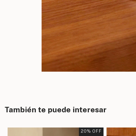
También te puede interesar
F
20
% OFF