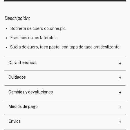
Descripción:
Botineta de cuero color negro.
Elasticos en los laterales.
Suela de cuero, taco pastel con tapa de taco antideslizante.
Características
Materiales
Cuidados
Cuero
Altura de taco
2,5 cm.
Cambios y devoluciones
Altura de base
0,8 cm.
Medios de pago
Calce
Exacto
Envíos