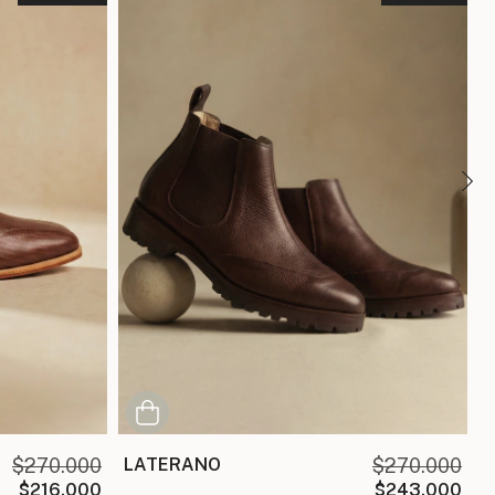
$270.000
LATERANO
$270.000
$216.000
$243.000