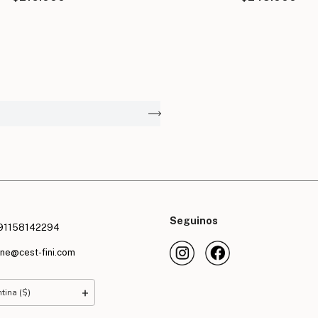
A
Seguinos
91158142294
ine@cest-fini.com