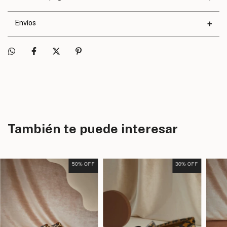
Calce
Exacto
Envíos
También te puede interesar
50
% OFF
30
% OFF