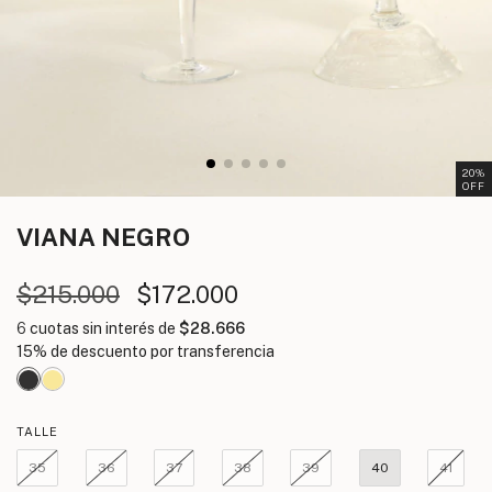
20
%
OFF
VIANA
NEGRO
$215.000
$172.000
6
cuotas sin interés de
$28.666
TALLE
35
36
37
38
39
40
41