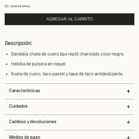
Guía de talles
Descripción:
Sandalia chata de cuero tipo reptil charolado color negro.
Hebilla de pulsera en niquel
Suela de cuero, taco pastel y tapa de taco antideslizante.
Características
Materiales
Cuidados
Cuero
Altura de taco
2,4 cm.
Cambios y devoluciones
Altura de base
0,7 cm.
Medios de pago